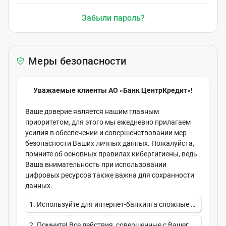
Забыли пароль?
Меры безопасности
Уважаемые клиенты АО «Банк ЦентрКредит»!
Ваше доверие является нашим главным
приоритетом, для этого мы ежедневно прилагаем
усилия в обеспечении и совершенствовании мер
безопасности Ваших личных данных. Пожалуйста,
помните об основных правилах кибергигиены, ведь
Ваша внимательность при использовании
цифровых ресурсов также важна для сохранности
данных.
1. Используйте для интернет-банкинга сложные и уникальные пароли, регулярно обновляя их. Пароли должны содержать комбинацию букв (в верхнем и нижнем регистрах), цифр и специальных символов.
2. Помните! Все действия, совершенные с Вашего банковского аккаунта, ассоциируются с Вами, и ответственность за них возлагается на Вас. Поэтому держите в сохранности: